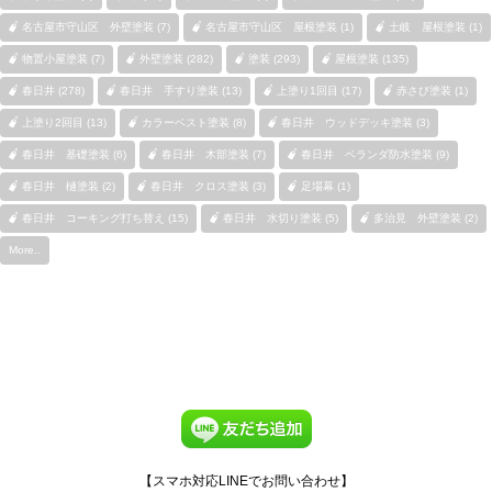
名古屋市守山区 外壁塗装 (7)
名古屋市守山区 屋根塗装 (1)
土岐 屋根塗装 (1)
物置小屋塗装 (7)
外壁塗装 (282)
塗装 (293)
屋根塗装 (135)
春日井 (278)
春日井 手すり塗装 (13)
上塗り1回目 (17)
赤さび塗装 (1)
上塗り2回目 (13)
カラーベスト塗装 (8)
春日井 ウッドデッキ塗装 (3)
春日井 基礎塗装 (6)
春日井 木部塗装 (7)
春日井 ベランダ防水塗装 (9)
春日井 樋塗装 (2)
春日井 クロス塗装 (3)
足場幕 (1)
春日井 コーキング打ち替え (15)
春日井 水切り塗装 (5)
多治見 外壁塗装 (2)
More..
【スマホ対応LINEでお問い合わせ】