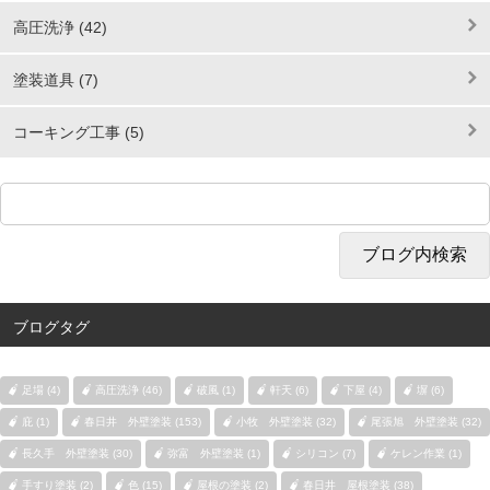
高圧洗浄 (42)
塗装道具 (7)
コーキング工事 (5)
ブログタグ
足場 (4)
高圧洗浄 (46)
破風 (1)
軒天 (6)
下屋 (4)
塀 (6)
庇 (1)
春日井 外壁塗装 (153)
小牧 外壁塗装 (32)
尾張旭 外壁塗装 (32)
長久手 外壁塗装 (30)
弥富 外壁塗装 (1)
シリコン (7)
ケレン作業 (1)
手すり塗装 (2)
色 (15)
屋根の塗装 (2)
春日井 屋根塗装 (38)