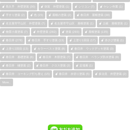
長久手 外壁塗装 (30)
弥富 外壁塗装 (1)
シリコン (7)
ケレン作業 (1)
手すり塗装 (2)
色 (15)
屋根の塗装 (2)
春日井 屋根塗装 (38)
名古屋市守山区 外壁塗装 (7)
名古屋市守山区 屋根塗装 (1)
土岐 屋根塗装 (1)
物置小屋塗装 (7)
外壁塗装 (282)
塗装 (293)
屋根塗装 (135)
春日井 (278)
春日井 手すり塗装 (13)
上塗り1回目 (17)
赤さび塗装 (1)
上塗り2回目 (13)
カラーベスト塗装 (8)
春日井 ウッドデッキ塗装 (3)
春日井 基礎塗装 (6)
春日井 木部塗装 (7)
春日井 ベランダ防水塗装 (9)
春日井 樋塗装 (2)
春日井 クロス塗装 (3)
足場幕 (1)
春日井 コーキング打ち替え (15)
春日井 水切り塗装 (5)
多治見 外壁塗装 (2)
More..