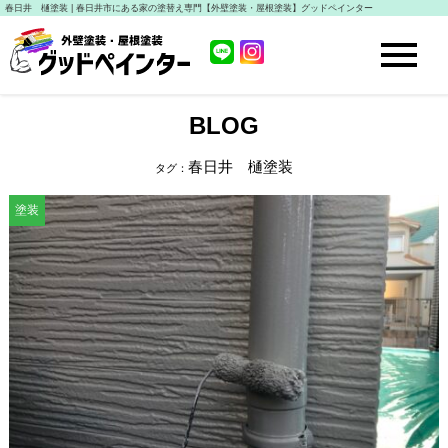
春日井 樋塗装 | 春日井市にある家の塗替え専門【外壁塗装・屋根塗装】グッドペインター
BLOG
春日井 樋塗装
タグ：
塗装