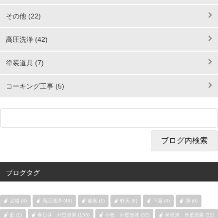
その他 (22)
高圧洗浄 (42)
塗装道具 (7)
コーキング工事 (5)
ブログタグ
足場 (4)
高圧洗浄 (46)
破風 (1)
軒天 (6)
下屋 (4)
塀 (6)
庇 (1)
春日井 外壁塗装 (153)
小牧 外壁塗装 (32)
尾張旭 外壁塗装 (32)