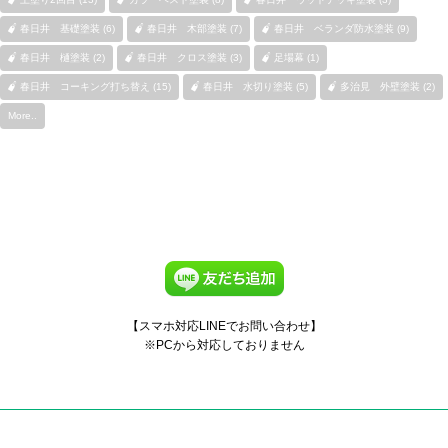
春日井 基礎塗装 (6)
春日井 木部塗装 (7)
春日井 ベランダ防水塗装 (9)
春日井 樋塗装 (2)
春日井 クロス塗装 (3)
足場幕 (1)
春日井 コーキング打ち替え (15)
春日井 水切り塗装 (5)
多治見 外壁塗装 (2)
More..
【スマホ対応LINEでお問い合わせ】
※PCから対応しておりません