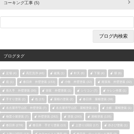
コーキング工事 (5)
ブログタグ
足場 (4)
高圧洗浄 (46)
破風 (1)
軒天 (6)
下屋 (4)
塀 (6)
庇 (1)
春日井 外壁塗装 (153)
小牧 外壁塗装 (32)
尾張旭 外壁塗装 (32)
長久手 外壁塗装 (30)
弥富 外壁塗装 (1)
シリコン (7)
ケレン作業 (1)
手すり塗装 (2)
色 (15)
屋根の塗装 (2)
春日井 屋根塗装 (38)
名古屋市守山区 外壁塗装 (7)
名古屋市守山区 屋根塗装 (1)
土岐 屋根塗装 (1)
物置小屋塗装 (7)
外壁塗装 (282)
塗装 (293)
屋根塗装 (135)
春日井 (278)
春日井 手すり塗装 (13)
上塗り1回目 (17)
赤さび塗装 (1)
上塗り2回目 (13)
カラーベスト塗装 (8)
春日井 ウッドデッキ塗装 (3)