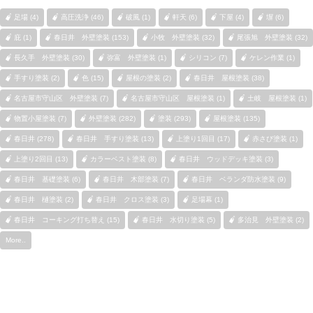
足場 (4)
高圧洗浄 (46)
破風 (1)
軒天 (6)
下屋 (4)
塀 (6)
庇 (1)
春日井 外壁塗装 (153)
小牧 外壁塗装 (32)
尾張旭 外壁塗装 (32)
長久手 外壁塗装 (30)
弥富 外壁塗装 (1)
シリコン (7)
ケレン作業 (1)
手すり塗装 (2)
色 (15)
屋根の塗装 (2)
春日井 屋根塗装 (38)
名古屋市守山区 外壁塗装 (7)
名古屋市守山区 屋根塗装 (1)
土岐 屋根塗装 (1)
物置小屋塗装 (7)
外壁塗装 (282)
塗装 (293)
屋根塗装 (135)
春日井 (278)
春日井 手すり塗装 (13)
上塗り1回目 (17)
赤さび塗装 (1)
上塗り2回目 (13)
カラーベスト塗装 (8)
春日井 ウッドデッキ塗装 (3)
春日井 基礎塗装 (6)
春日井 木部塗装 (7)
春日井 ベランダ防水塗装 (9)
春日井 樋塗装 (2)
春日井 クロス塗装 (3)
足場幕 (1)
春日井 コーキング打ち替え (15)
春日井 水切り塗装 (5)
多治見 外壁塗装 (2)
More..