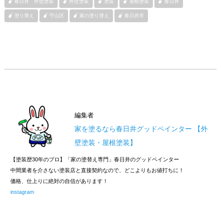
春日井 外壁塗装
外壁塗装
塗装
屋根塗装
春日井
塗り替え
守山区
家の塗り替え
春日井市
編集者
家を塗るなら春日井グッドペインター 【外
壁塗装・屋根塗装】
【塗装歴30年のプロ】「家の塗替え専門」春日井のグッドペインター
中間業者を介さない塗装店と直接契約なので、どこよりもお値打ちに！
価格、仕上りに絶対の自信があります！
instagram