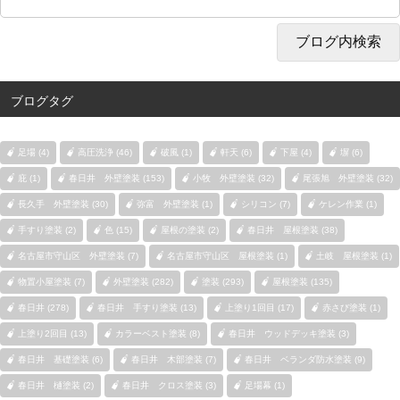
ブログタグ
足場 (4)
高圧洗浄 (46)
破風 (1)
軒天 (6)
下屋 (4)
塀 (6)
庇 (1)
春日井 外壁塗装 (153)
小牧 外壁塗装 (32)
尾張旭 外壁塗装 (32)
長久手 外壁塗装 (30)
弥富 外壁塗装 (1)
シリコン (7)
ケレン作業 (1)
手すり塗装 (2)
色 (15)
屋根の塗装 (2)
春日井 屋根塗装 (38)
名古屋市守山区 外壁塗装 (7)
名古屋市守山区 屋根塗装 (1)
土岐 屋根塗装 (1)
物置小屋塗装 (7)
外壁塗装 (282)
塗装 (293)
屋根塗装 (135)
春日井 (278)
春日井 手すり塗装 (13)
上塗り1回目 (17)
赤さび塗装 (1)
上塗り2回目 (13)
カラーベスト塗装 (8)
春日井 ウッドデッキ塗装 (3)
春日井 基礎塗装 (6)
春日井 木部塗装 (7)
春日井 ベランダ防水塗装 (9)
春日井 樋塗装 (2)
春日井 クロス塗装 (3)
足場幕 (1)