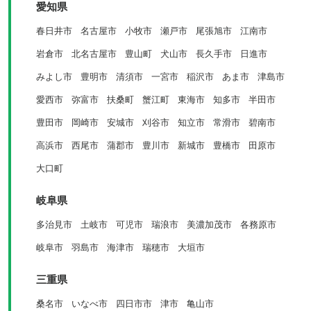
愛知県
春日井市
名古屋市
小牧市
瀬戸市
尾張旭市
江南市
岩倉市
北名古屋市
豊山町
犬山市
長久手市
日進市
みよし市
豊明市
清須市
一宮市
稲沢市
あま市
津島市
愛西市
弥富市
扶桑町
蟹江町
東海市
知多市
半田市
豊田市
岡崎市
安城市
刈谷市
知立市
常滑市
碧南市
高浜市
西尾市
蒲郡市
豊川市
新城市
豊橋市
田原市
大口町
岐阜県
多治見市
土岐市
可児市
瑞浪市
美濃加茂市
各務原市
岐阜市
羽島市
海津市
瑞穂市
大垣市
三重県
桑名市
いなべ市
四日市市
津市
亀山市