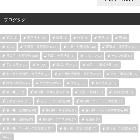
ブログタグ
足場 (4)
高圧洗浄 (46)
破風 (1)
軒天 (6)
下屋 (4)
塀 (6)
庇 (1)
春日井 外壁塗装 (153)
小牧 外壁塗装 (32)
尾張旭 外壁塗装 (32)
長久手 外壁塗装 (30)
弥富 外壁塗装 (1)
シリコン (7)
ケレン作業 (1)
手すり塗装 (2)
色 (15)
屋根の塗装 (2)
春日井 屋根塗装 (38)
名古屋市守山区 外壁塗装 (7)
名古屋市守山区 屋根塗装 (1)
土岐 屋根塗装 (1)
物置小屋塗装 (7)
外壁塗装 (282)
塗装 (293)
屋根塗装 (135)
春日井 (277)
春日井 手すり塗装 (13)
上塗り1回目 (17)
赤さび塗装 (1)
上塗り2回目 (13)
カラーベスト塗装 (8)
春日井 ウッドデッキ塗装 (3)
春日井 基礎塗装 (6)
春日井 木部塗装 (7)
春日井 ベランダ防水塗装 (9)
春日井 樋塗装 (2)
春日井 クロス塗装 (3)
足場幕 (1)
春日井 コーキング打ち替え (15)
春日井 水切り塗装 (5)
多治見 外壁塗装 (2)
More..