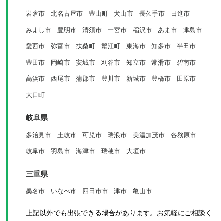
岩倉市
北名古屋市
豊山町
犬山市
長久手市
日進市
みよし市
豊明市
清須市
一宮市
稲沢市
あま市
津島市
愛西市
弥富市
扶桑町
蟹江町
東海市
知多市
半田市
豊田市
岡崎市
安城市
刈谷市
知立市
常滑市
碧南市
高浜市
西尾市
蒲郡市
豊川市
新城市
豊橋市
田原市
大口町
岐阜県
多治見市
土岐市
可児市
瑞浪市
美濃加茂市
各務原市
岐阜市
羽島市
海津市
瑞穂市
大垣市
三重県
桑名市
いなべ市
四日市市
津市
亀山市
上記以外でも出張できる場合があります。お気軽にご相談く