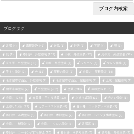
ブログタグ
足場 (4)
高圧洗浄 (46)
破風 (1)
軒天 (6)
下屋 (4)
塀 (6)
庇 (1)
春日井 外壁塗装 (153)
小牧 外壁塗装 (32)
尾張旭 外壁塗装 (32)
長久手 外壁塗装 (30)
弥富 外壁塗装 (1)
シリコン (7)
ケレン作業 (1)
手すり塗装 (2)
色 (15)
屋根の塗装 (2)
春日井 屋根塗装 (38)
名古屋市守山区 外壁塗装 (7)
名古屋市守山区 屋根塗装 (1)
土岐 屋根塗装 (1)
物置小屋塗装 (7)
外壁塗装 (282)
塗装 (293)
屋根塗装 (135)
春日井 (278)
春日井 手すり塗装 (13)
上塗り1回目 (17)
赤さび塗装 (1)
上塗り2回目 (13)
カラーベスト塗装 (8)
春日井 ウッドデッキ塗装 (3)
春日井 基礎塗装 (6)
春日井 木部塗装 (7)
春日井 ベランダ防水塗装 (9)
春日井 樋塗装 (2)
春日井 クロス塗装 (3)
足場幕 (1)
春日井 コーキング打ち替え (15)
春日井 水切り塗装 (5)
多治見 外壁塗装 (2)