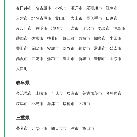
春日井市
名古屋市
小牧市
瀬戸市
尾張旭市
江南市
岩倉市
北名古屋市
豊山町
犬山市
長久手市
日進市
みよし市
豊明市
清須市
一宮市
稲沢市
あま市
津島市
愛西市
弥富市
扶桑町
蟹江町
東海市
知多市
半田市
豊田市
岡崎市
安城市
刈谷市
知立市
常滑市
碧南市
高浜市
西尾市
蒲郡市
豊川市
新城市
豊橋市
田原市
大口町
岐阜県
多治見市
土岐市
可児市
瑞浪市
美濃加茂市
各務原市
岐阜市
羽島市
海津市
瑞穂市
大垣市
三重県
桑名市
いなべ市
四日市市
津市
亀山市