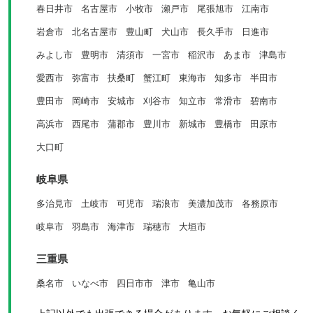
春日井市
名古屋市
小牧市
瀬戸市
尾張旭市
江南市
岩倉市
北名古屋市
豊山町
犬山市
長久手市
日進市
みよし市
豊明市
清須市
一宮市
稲沢市
あま市
津島市
愛西市
弥富市
扶桑町
蟹江町
東海市
知多市
半田市
豊田市
岡崎市
安城市
刈谷市
知立市
常滑市
碧南市
高浜市
西尾市
蒲郡市
豊川市
新城市
豊橋市
田原市
大口町
岐阜県
多治見市
土岐市
可児市
瑞浪市
美濃加茂市
各務原市
岐阜市
羽島市
海津市
瑞穂市
大垣市
三重県
桑名市
いなべ市
四日市市
津市
亀山市