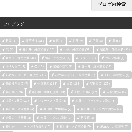
ブログタグ
足場 (4)
高圧洗浄 (46)
破風 (1)
軒天 (6)
下屋 (4)
塀 (6)
庇 (1)
春日井 外壁塗装 (153)
小牧 外壁塗装 (32)
尾張旭 外壁塗装 (32)
長久手 外壁塗装 (30)
弥富 外壁塗装 (1)
シリコン (7)
ケレン作業 (1)
手すり塗装 (2)
色 (15)
屋根の塗装 (2)
春日井 屋根塗装 (38)
名古屋市守山区 外壁塗装 (7)
名古屋市守山区 屋根塗装 (1)
土岐 屋根塗装 (1)
物置小屋塗装 (7)
外壁塗装 (282)
塗装 (293)
屋根塗装 (135)
春日井 (278)
春日井 手すり塗装 (13)
上塗り1回目 (17)
赤さび塗装 (1)
上塗り2回目 (13)
カラーベスト塗装 (8)
春日井 ウッドデッキ塗装 (3)
春日井 基礎塗装 (6)
春日井 木部塗装 (7)
春日井 ベランダ防水塗装 (9)
春日井 樋塗装 (2)
春日井 クロス塗装 (3)
足場幕 (1)
春日井 コーキング打ち替え (15)
春日井 水切り塗装 (5)
多治見 外壁塗装 (2)