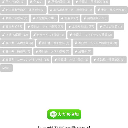
手すり塗装 (2)
色 (15)
屋根の塗装 (2)
春日井 屋根塗装 (38)
名古屋市守山区 外壁塗装 (7)
名古屋市守山区 屋根塗装 (1)
土岐 屋根塗装 (1)
物置小屋塗装 (7)
外壁塗装 (282)
塗装 (293)
屋根塗装 (135)
春日井 (278)
春日井 手すり塗装 (13)
上塗り1回目 (17)
赤さび塗装 (1)
上塗り2回目 (13)
カラーベスト塗装 (8)
春日井 ウッドデッキ塗装 (3)
春日井 基礎塗装 (6)
春日井 木部塗装 (7)
春日井 ベランダ防水塗装 (9)
春日井 樋塗装 (2)
春日井 クロス塗装 (3)
足場幕 (1)
春日井 コーキング打ち替え (15)
春日井 水切り塗装 (5)
多治見 外壁塗装 (2)
More..
【スマホ対応LINEでお問い合わせ】