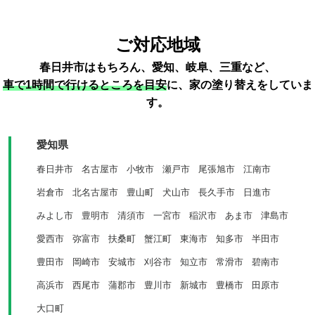
ご対応地域
春日井市はもちろん、愛知、岐阜、三重など、
車で1時間で行けるところを目安
に、家の塗り替えをしていま
す。
愛知県
春日井市
名古屋市
小牧市
瀬戸市
尾張旭市
江南市
岩倉市
北名古屋市
豊山町
犬山市
長久手市
日進市
みよし市
豊明市
清須市
一宮市
稲沢市
あま市
津島市
愛西市
弥富市
扶桑町
蟹江町
東海市
知多市
半田市
豊田市
岡崎市
安城市
刈谷市
知立市
常滑市
碧南市
高浜市
西尾市
蒲郡市
豊川市
新城市
豊橋市
田原市
大口町