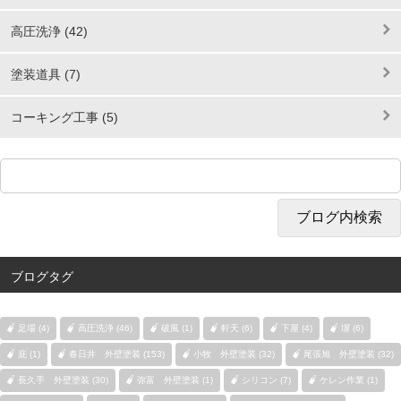
高圧洗浄 (42)
塗装道具 (7)
コーキング工事 (5)
ブログタグ
足場 (4)
高圧洗浄 (46)
破風 (1)
軒天 (6)
下屋 (4)
塀 (6)
庇 (1)
春日井 外壁塗装 (153)
小牧 外壁塗装 (32)
尾張旭 外壁塗装 (32)
長久手 外壁塗装 (30)
弥富 外壁塗装 (1)
シリコン (7)
ケレン作業 (1)