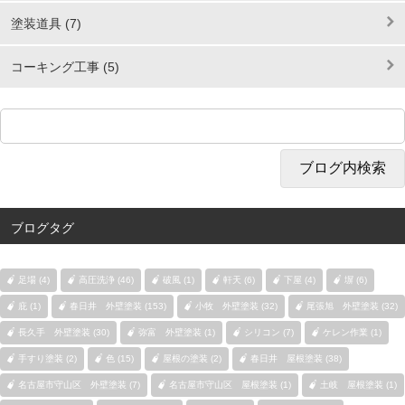
塗装道具 (7)
コーキング工事 (5)
ブログタグ
足場 (4)
高圧洗浄 (46)
破風 (1)
軒天 (6)
下屋 (4)
塀 (6)
庇 (1)
春日井 外壁塗装 (153)
小牧 外壁塗装 (32)
尾張旭 外壁塗装 (32)
長久手 外壁塗装 (30)
弥富 外壁塗装 (1)
シリコン (7)
ケレン作業 (1)
手すり塗装 (2)
色 (15)
屋根の塗装 (2)
春日井 屋根塗装 (38)
名古屋市守山区 外壁塗装 (7)
名古屋市守山区 屋根塗装 (1)
土岐 屋根塗装 (1)