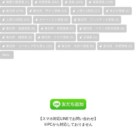
物置小屋塗装 (7)
外壁塗装 (282)
塗装 (293)
屋根塗装 (135)
春日井 (278)
春日井 手すり塗装 (13)
上塗り1回目 (17)
赤さび塗装 (1)
上塗り2回目 (13)
カラーベスト塗装 (8)
春日井 ウッドデッキ塗装 (3)
春日井 基礎塗装 (6)
春日井 木部塗装 (7)
春日井 ベランダ防水塗装 (9)
春日井 樋塗装 (2)
春日井 クロス塗装 (3)
足場幕 (1)
春日井 コーキング打ち替え (15)
春日井 水切り塗装 (5)
多治見 外壁塗装 (2)
More..
【スマホ対応LINEでお問い合わせ】
※PCから対応しておりません