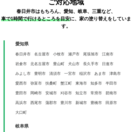
ご対応地域
春日井市はもちろん、愛知、岐阜、三重など、
車で1時間で行けるところを目安
に、家の塗り替えをしていま
す。
愛知県
春日井市
名古屋市
小牧市
瀬戸市
尾張旭市
江南市
岩倉市
北名古屋市
豊山町
犬山市
長久手市
日進市
みよし市
豊明市
清須市
一宮市
稲沢市
あま市
津島市
愛西市
弥富市
扶桑町
蟹江町
東海市
知多市
半田市
豊田市
岡崎市
安城市
刈谷市
知立市
常滑市
碧南市
高浜市
西尾市
蒲郡市
豊川市
新城市
豊橋市
田原市
大口町
岐阜県