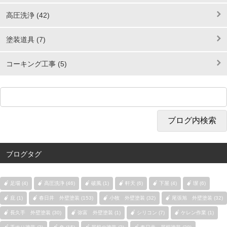
高圧洗浄 (42)
塗装道具 (7)
コーキング工事 (5)
ブログタグ
足場 (4)
高圧洗浄 (46)
破風 (1)
軒天 (6)
下屋 (4)
塀 (6)
庇 (1)
春日井 外壁塗装 (153)
小牧 外壁塗装 (32)
尾張旭 外壁塗装 (32)
長久手 外壁塗装 (30)
弥富 外壁塗装 (1)
シリコン (7)
ケレン作業 (1)