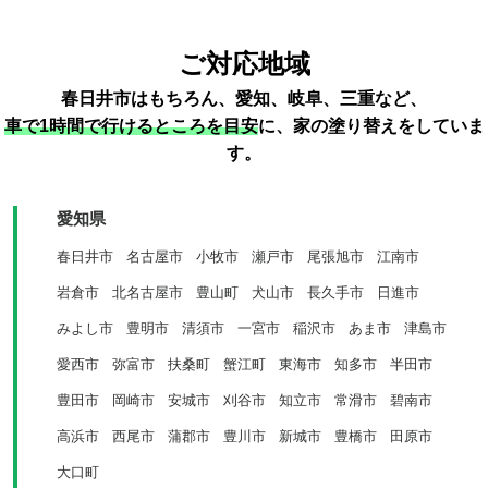
ご対応地域
春日井市はもちろん、愛知、岐阜、三重など、
車で1時間で行けるところを目安
に、家の塗り替えをしていま
す。
愛知県
春日井市
名古屋市
小牧市
瀬戸市
尾張旭市
江南市
岩倉市
北名古屋市
豊山町
犬山市
長久手市
日進市
みよし市
豊明市
清須市
一宮市
稲沢市
あま市
津島市
愛西市
弥富市
扶桑町
蟹江町
東海市
知多市
半田市
豊田市
岡崎市
安城市
刈谷市
知立市
常滑市
碧南市
高浜市
西尾市
蒲郡市
豊川市
新城市
豊橋市
田原市
大口町