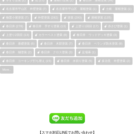
手すり塗装 (2)
色 (15)
屋根の塗装 (2)
春日井 屋根塗装 (38)
名古屋市守山区 外壁塗装 (7)
名古屋市守山区 屋根塗装 (1)
土岐 屋根塗装 (1)
物置小屋塗装 (7)
外壁塗装 (282)
塗装 (293)
屋根塗装 (135)
春日井 (278)
春日井 手すり塗装 (13)
上塗り1回目 (17)
赤さび塗装 (1)
上塗り2回目 (13)
カラーベスト塗装 (8)
春日井 ウッドデッキ塗装 (3)
春日井 基礎塗装 (6)
春日井 木部塗装 (7)
春日井 ベランダ防水塗装 (9)
春日井 樋塗装 (2)
春日井 クロス塗装 (3)
足場幕 (1)
春日井 コーキング打ち替え (15)
春日井 水切り塗装 (5)
多治見 外壁塗装 (2)
More..
【スマホ対応LINEでお問い合わせ】