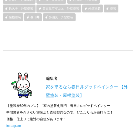
長久手 外壁塗装
名古屋市守山区 外壁塗装
外壁塗装
塗装
屋根塗装
春日井
多治見 外壁塗装
編集者
家を塗るなら春日井グッドペインター 【外
壁塗装・屋根塗装】
【塗装歴30年のプロ】「家の塗替え専門」春日井のグッドペインター
中間業者を介さない塗装店と直接契約なので、どこよりもお値打ちに！
価格、仕上りに絶対の自信があります！
instagram