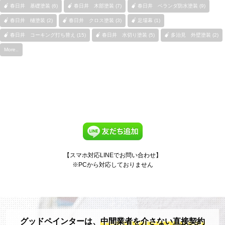
春日井 基礎塗装 (6)
春日井 木部塗装 (7)
春日井 ベランダ防水塗装 (9)
春日井 樋塗装 (2)
春日井 クロス塗装 (3)
足場幕 (1)
春日井 コーキング打ち替え (15)
春日井 水切り塗装 (5)
多治見 外壁塗装 (2)
More..
【スマホ対応LINEでお問い合わせ】
※PCから対応しておりません
グッドペインターは、
中間業者を介さない直接契約