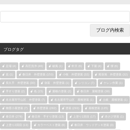
ブログタグ
足場 (4)
高圧洗浄 (46)
破風 (1)
軒天 (6)
下屋 (4)
塀 (6)
庇 (1)
春日井 外壁塗装 (153)
小牧 外壁塗装 (32)
尾張旭 外壁塗装 (32)
長久手 外壁塗装 (30)
弥富 外壁塗装 (1)
シリコン (7)
ケレン作業 (1)
手すり塗装 (2)
色 (15)
屋根の塗装 (2)
春日井 屋根塗装 (38)
名古屋市守山区 外壁塗装 (7)
名古屋市守山区 屋根塗装 (1)
土岐 屋根塗装 (1)
物置小屋塗装 (7)
外壁塗装 (282)
塗装 (293)
屋根塗装 (135)
春日井 (278)
春日井 手すり塗装 (13)
上塗り1回目 (17)
赤さび塗装 (1)
上塗り2回目 (13)
カラーベスト塗装 (8)
春日井 ウッドデッキ塗装 (3)