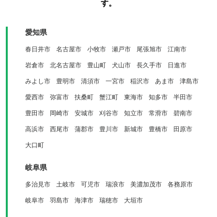
す。
愛知県
春日井市
名古屋市
小牧市
瀬戸市
尾張旭市
江南市
岩倉市
北名古屋市
豊山町
犬山市
長久手市
日進市
みよし市
豊明市
清須市
一宮市
稲沢市
あま市
津島市
愛西市
弥富市
扶桑町
蟹江町
東海市
知多市
半田市
豊田市
岡崎市
安城市
刈谷市
知立市
常滑市
碧南市
高浜市
西尾市
蒲郡市
豊川市
新城市
豊橋市
田原市
大口町
岐阜県
多治見市
土岐市
可児市
瑞浪市
美濃加茂市
各務原市
岐阜市
羽島市
海津市
瑞穂市
大垣市