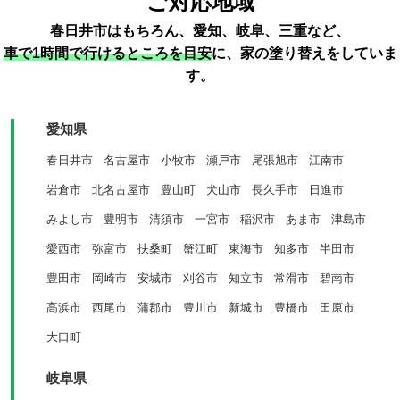
ご対応地域
春日井市はもちろん、愛知、岐阜、三重など、
車で1時間で行けるところを目安
に、家の塗り替えをしていま
す。
愛知県
春日井市
名古屋市
小牧市
瀬戸市
尾張旭市
江南市
岩倉市
北名古屋市
豊山町
犬山市
長久手市
日進市
みよし市
豊明市
清須市
一宮市
稲沢市
あま市
津島市
愛西市
弥富市
扶桑町
蟹江町
東海市
知多市
半田市
豊田市
岡崎市
安城市
刈谷市
知立市
常滑市
碧南市
高浜市
西尾市
蒲郡市
豊川市
新城市
豊橋市
田原市
大口町
岐阜県