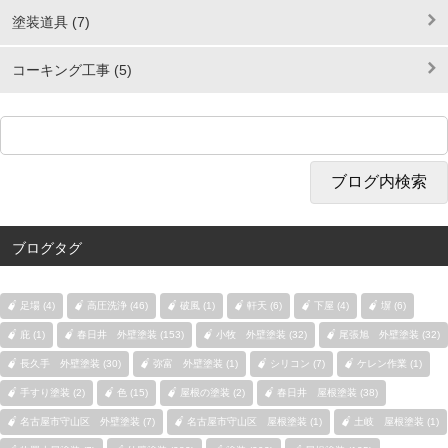
塗装道具 (7)
コーキング工事 (5)
ブログタグ
足場 (4)
高圧洗浄 (46)
破風 (1)
軒天 (6)
下屋 (4)
塀 (6)
庇 (1)
春日井 外壁塗装 (153)
小牧 外壁塗装 (32)
尾張旭 外壁塗装 (32)
長久手 外壁塗装 (30)
弥富 外壁塗装 (1)
シリコン (7)
ケレン作業 (1)
手すり塗装 (2)
色 (15)
屋根の塗装 (2)
春日井 屋根塗装 (38)
名古屋市守山区 外壁塗装 (7)
名古屋市守山区 屋根塗装 (1)
土岐 屋根塗装 (1)