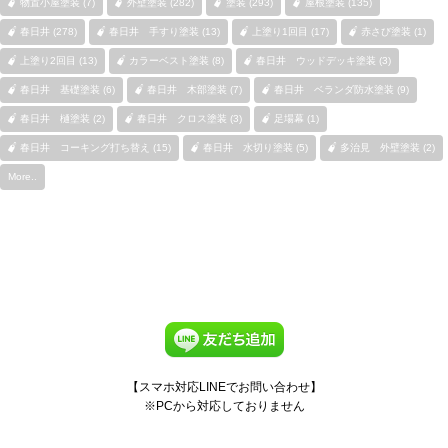
物置小屋塗装 (7)
外壁塗装 (282)
塗装 (293)
屋根塗装 (135)
春日井 (278)
春日井 手すり塗装 (13)
上塗り1回目 (17)
赤さび塗装 (1)
上塗り2回目 (13)
カラーベスト塗装 (8)
春日井 ウッドデッキ塗装 (3)
春日井 基礎塗装 (6)
春日井 木部塗装 (7)
春日井 ベランダ防水塗装 (9)
春日井 樋塗装 (2)
春日井 クロス塗装 (3)
足場幕 (1)
春日井 コーキング打ち替え (15)
春日井 水切り塗装 (5)
多治見 外壁塗装 (2)
More..
【スマホ対応LINEでお問い合わせ】
※PCから対応しておりません