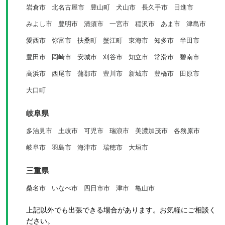
岩倉市
北名古屋市
豊山町
犬山市
長久手市
日進市
みよし市
豊明市
清須市
一宮市
稲沢市
あま市
津島市
愛西市
弥富市
扶桑町
蟹江町
東海市
知多市
半田市
豊田市
岡崎市
安城市
刈谷市
知立市
常滑市
碧南市
高浜市
西尾市
蒲郡市
豊川市
新城市
豊橋市
田原市
大口町
岐阜県
多治見市
土岐市
可児市
瑞浪市
美濃加茂市
各務原市
岐阜市
羽島市
海津市
瑞穂市
大垣市
三重県
桑名市
いなべ市
四日市市
津市
亀山市
上記以外でも出張できる場合があります。お気軽にご相談く
ださい。