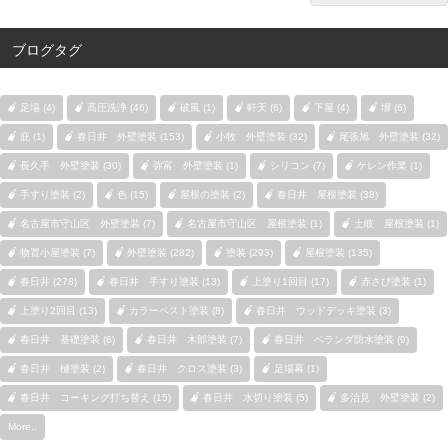
ブログタグ
足場 (4)
高圧洗浄 (46)
破風 (1)
軒天 (6)
下屋 (4)
塀 (6)
庇 (1)
春日井 外壁塗装 (153)
小牧 外壁塗装 (32)
尾張旭 外壁塗装 (32)
長久手 外壁塗装 (30)
弥富 外壁塗装 (1)
シリコン (7)
ケレン作業 (1)
手すり塗装 (2)
色 (15)
屋根の塗装 (2)
春日井 屋根塗装 (38)
名古屋市守山区 外壁塗装 (7)
名古屋市守山区 屋根塗装 (1)
土岐 屋根塗装 (1)
物置小屋塗装 (7)
外壁塗装 (282)
塗装 (293)
屋根塗装 (135)
春日井 (278)
春日井 手すり塗装 (13)
上塗り1回目 (17)
赤さび塗装 (1)
上塗り2回目 (13)
カラーベスト塗装 (8)
春日井 ウッドデッキ塗装 (3)
春日井 基礎塗装 (6)
春日井 木部塗装 (7)
春日井 ベランダ防水塗装 (9)
春日井 樋塗装 (2)
春日井 クロス塗装 (3)
足場幕 (1)
春日井 コーキング打ち替え (15)
春日井 水切り塗装 (5)
多治見 外壁塗装 (2)
More..